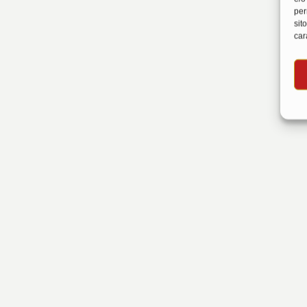
per
sit
car