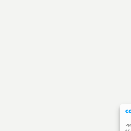
Per
e/o